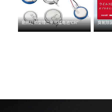
耐热纽扣型锂二氧化锰电池“CR”
臭氧除菌