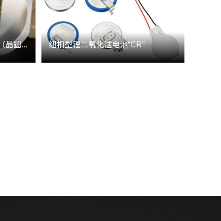
晶圆...
纽扣型锂二氧化锰电池“CR”