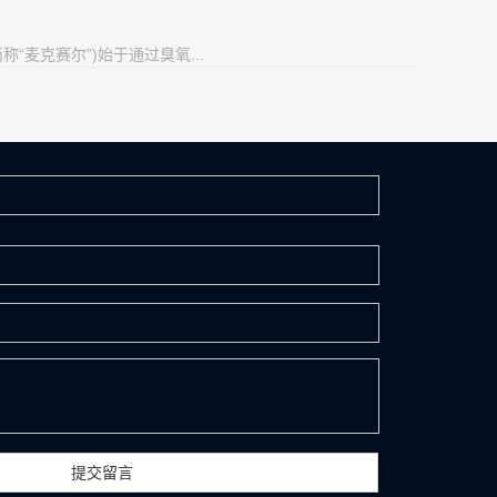
理：中村 启次／以下简称“麦克赛尔”)始于通过臭氧...