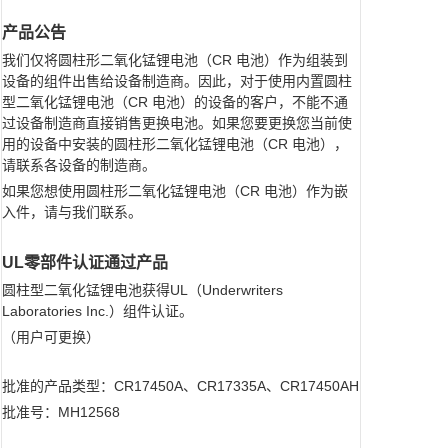
产品公告
我们仅将圆柱形二氧化锰锂电池（CR 电池）作为组装到
设备的组件出售给设备制造商。因此，对于使用内置圆柱
型二氧化锰锂电池（CR 电池）的设备的客户，不能不通
过设备制造商直接销售更换电池。如果您要更换您当前使
用的设备中安装的圆柱形二氧化锰锂电池（CR 电池），
请联系各设备的制造商。
如果您想使用圆柱形二氧化锰锂电池（CR 电池）作为嵌
入件，请与我们联系。
UL零部件认证通过产品
圆柱型二氧化锰锂电池获得UL（Underwriters
Laboratories Inc.）组件认证。
（用户可更换）
批准的产品类型：CR17450A、CR17335A、CR17450AH
批准号：MH12568