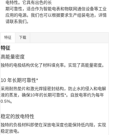
电特性。它具有出色的长

期可靠性，适合作为智能电表和物联网通信设备等工业
应用的电源。我们也可以根据要求生产组装电池，详情
请联系我们。
特征
下载
特征
高能量密度
独特的电极结构优化了材料填充率。实现了高能量密度。
10 年长期可靠性*
采用耐热垫片和激光焊接密封结构，防止水的侵入和电解
液的蒸发，确保10年的长期可靠性*。自放电率约为每年
0.5%。
稳定的放电特性
独特的负极材料即使在深放电深度也能保持低内阻，实现
稳定放电。