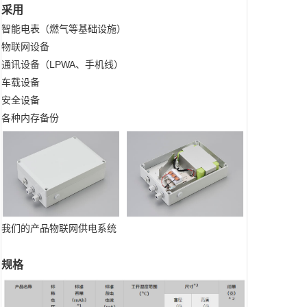
采用
智能电表（燃气等基础设施）
物联网设备
通讯设备（LPWA、手机线）
车载设备
安全设备
各种内存备份
我们的产品物联网供电系统
规格