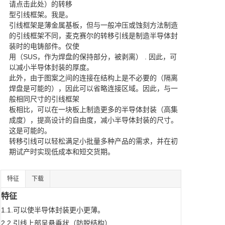
请点击此处）的转移

型引线框架。我是。

引线框架是薄金属基板，但与一般冲压或蚀刻方法制造
的引线框架不同，麦克赛尔的转移引线是制造半导体封
装时的电铸部件。仅使

用（SUS，作为焊盘的保持部分，被剥离） . 因此，可
以减小半导体封装的厚度。

此外，由于图案之间的连接在结构上是不必要的（隔离
焊盘是可能的），因此可以省略连接区域。因此，与一
般相同尺寸的引线框架

板相比，可以在一块板上制造更多的半导体封装（高集
成度），提高设计的自由度，减小半导体封装的尺寸。
这是可能的。

转移引线可以轻松满足小批量多种产品的需求，并在初
期试产时实现低成本和短交货期。
特征
下载
特征
1.1.可以使半导体封装更小更薄。
2.2.引线上部呈悬垂状（防脱结构）